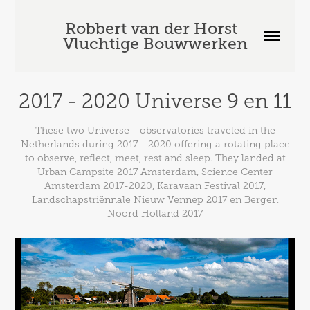
Robbert van der Horst  
Vluchtige Bouwwerken
2017 - 2020 Universe 9 en 11
These two Universe - observatories traveled in the
Netherlands during 2017 - 2020 offering a rotating place
to observe, reflect, meet, rest and sleep. They landed at
Urban Campsite 2017 Amsterdam, Science Center
Amsterdam 2017-2020, Karavaan Festival 2017,
Landschapstriënnale Nieuw Vennep 2017 en Bergen
Noord Holland 2017