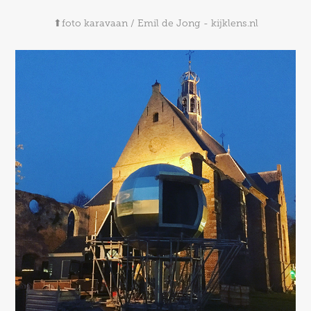
⬆foto karavaan / Emil de Jong - kijklens.nl