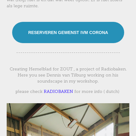
als lege ruimte.
RESERVEREN GEWENST IVM CORONA
-------------------------------------------------
Creating Hemelblad for ZOUT , a project of Radiobaken.
Here you see Dennis van Tilburg working on his
soundscape in my workshop.
please check
RADIOBAKEN
for more info ( dutch)