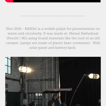
---------------------------------------
Nov 2016 - KANSel is a mobile pulpit for presentations on
waste and circularity. It was made at Metaal Kathedraal
Utrecht ( NL) using found materials like the roof of an old
camper. Lamps are made of plastic beer-containers. With
solar panel and battery back.