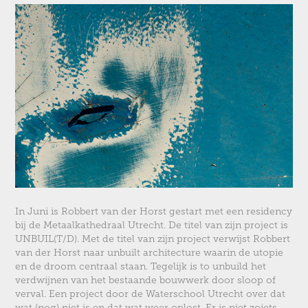
In Juni is Robbert van der Horst gestart met een residency
bij de Metaalkathedraal Utrecht. De titel van zijn project is
UNBUIL(T/D). Met de titel van zijn project verwijst Robbert
van der Horst naar unbuilt architecture waarin de utopie
en de droom centraal staan. Tegelijk is to unbuild het
verdwijnen van het bestaande bouwwerk door sloop of
verval. Een project door de Waterschool Utrecht over dat
wat (nog) niet is en dat wat weer oplost. Er is niet zoiets