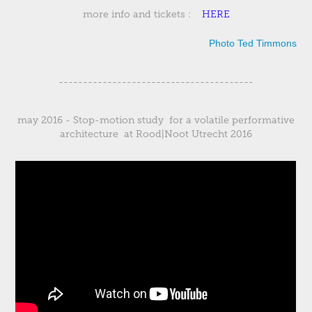
more info and tickets :
HERE
Photo Ted Timmons
----------------------------------------
may 2016 - Stop-motion study for a volatile performative
architecture at Rood|Noot Utrecht 2016